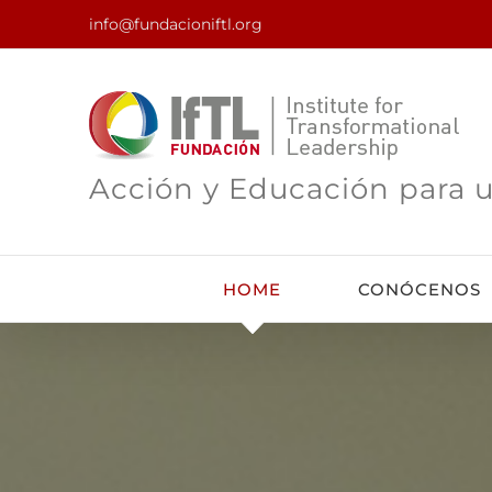
Saltar
info@fundacioniftl.org
al
contenido
Acción y Educación para u
HOME
CONÓCENOS