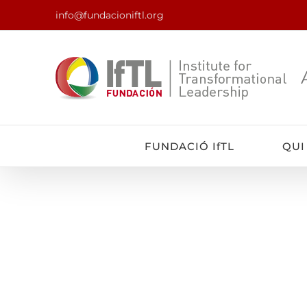
Skip
info@fundacioniftl.org
to
content
FUNDACIÓ IfTL
QUI